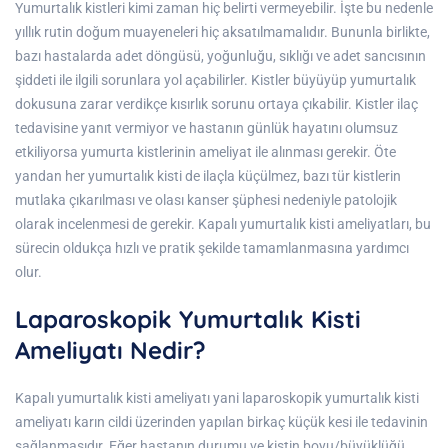
Yumurtalık kistleri kimi zaman hiç belirti vermeyebilir. İşte bu nedenle
yıllık rutin doğum muayeneleri hiç aksatılmamalıdır. Bununla birlikte,
bazı hastalarda adet döngüsü, yoğunluğu, sıklığı ve adet sancısının
şiddeti ile ilgili sorunlara yol açabilirler. Kistler büyüyüp yumurtalık
dokusuna zarar verdikçe kısırlık sorunu ortaya çıkabilir. Kistler ilaç
tedavisine yanıt vermiyor ve hastanın günlük hayatını olumsuz
etkiliyorsa yumurta kistlerinin ameliyat ile alınması gerekir. Öte
yandan her yumurtalık kisti de ilaçla küçülmez, bazı tür kistlerin
mutlaka çıkarılması ve olası kanser şüphesi nedeniyle patolojik
olarak incelenmesi de gerekir. Kapalı yumurtalık kisti ameliyatları, bu
sürecin oldukça hızlı ve pratik şekilde tamamlanmasına yardımcı
olur.
Laparoskopik Yumurtalık Kisti
Ameliyatı Nedir?
Kapalı yumurtalık kisti ameliyatı yani laparoskopik yumurtalık kisti
ameliyatı karın cildi üzerinden yapılan birkaç küçük kesi ile tedavinin
sağlanmasıdır. Eğer hastanın durumu ve kistin boyu/büyüklüğü