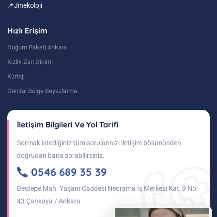
📌Jinekoloji
Hızlı Erişim
Doğum Paketi Ankara
Kızlık Zarı Dikimi
Kürtaj
Genital Bölge Beyazlatma
İletişim Bilgileri Ve Yol Tarifi
Sormak istediğiniz tüm sorularınızı iletişim bölümünden
doğrudan bana sorabilirsiniz.
0546 689 35 39
Beştepe Mah. Yaşam Caddesi Neorama İş Merkezi Kat: 9 No:
43 Çankaya / Ankara