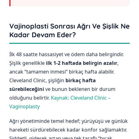
Vajinoplasti Sonrası Ağrı Ve Şişlik Ne
Kadar Devam Eder?
İlk 48 saatte hassasiyet ve ödem daha belirgindir.
Şişlik genellikle
ilk 1-2 haftada belirgin azalır
,
ancak “tamamen inmesi” birkaç hafta alabilir.
Cleveland Clinic, şişliğin
birkaç hafta
sürebileceğini
ve bunun beklenen bir durum
olduğunu belirtir.
Kaynak: Cleveland Clinic –
Vaginoplasty
Ağrı yönetiminde temel hedef; yürüyüşü ve günlük
hareketi sürdürebilecek kadar konfor sağlamaktır.
Şiddetli, giderek artan veya tek taraflı “bıçak