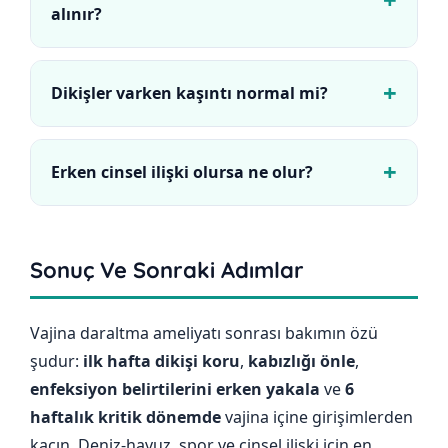
alınır?
İzin verilen zaman, kullanılan teknik ve dikiş
hattına göre değişir. Genel yaklaşım ayakta kısa
Dikişler varken kaşıntı normal mi?
duşu tercih etmek, küvete oturmayı ve uzun su
İyileşme döneminde kaşıntı görülebilir. Artan
maruziyetini hekim onayına kadar ertelemektir.
kızarıklık, kötü koku veya ağrı eşlik ediyorsa
Erken cinsel ilişki olursa ne olur?
enfeksiyon açısından değerlendirme gerekir.
Dikişlerin açılması, kanama, enfeksiyon ve
sonuçların bozulması riski artar. En güvenli
Sonuç Ve Sonraki Adımlar
yaklaşım, kontrol muayenesi sonrası hekim
onayıyla başlamaktır.
Vajina daraltma ameliyatı sonrası bakımın özü
şudur:
ilk hafta dikişi koru
,
kabızlığı önle
,
enfeksiyon belirtilerini erken yakala
ve
6
haftalık kritik dönemde
vajina içine girişimlerden
kaçın. Deniz-havuz, spor ve cinsel ilişki için en