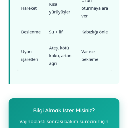
Uzun
Kısa
Hareket
oturmaya ara
yürüyüşler
ver
Beslenme
Su + lif
Kabızlığı önle
Ateş, kötü
Uyarı
Var ise
koku, artan
işaretleri
bekleme
ağrı
Bilgi Almak Ister Misiniz?
Vajinoplasti sonrası bakım süreciniz için