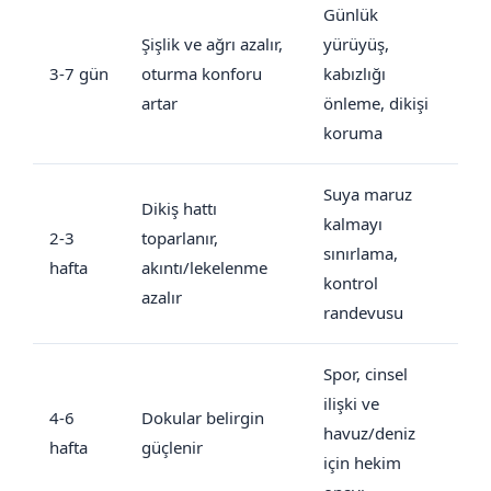
Günlük
Şişlik ve ağrı azalır,
yürüyüş,
3-7 gün
oturma konforu
kabızlığı
artar
önleme, dikişi
koruma
Suya maruz
Dikiş hattı
kalmayı
2-3
toparlanır,
sınırlama,
hafta
akıntı/lekelenme
kontrol
azalır
randevusu
Spor, cinsel
ilişki ve
4-6
Dokular belirgin
havuz/deniz
hafta
güçlenir
için hekim