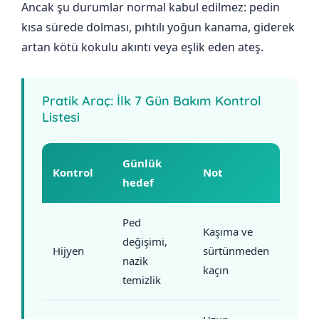
Ancak şu durumlar normal kabul edilmez: pedin
kısa sürede dolması, pıhtılı yoğun kanama, giderek
artan kötü kokulu akıntı veya eşlik eden ateş.
Pratik Araç: İlk 7 Gün Bakım Kontrol
Listesi
Günlük
Kontrol
Not
hedef
Ped
Kaşıma ve
değişimi,
Hijyen
sürtünmeden
nazik
kaçın
temizlik