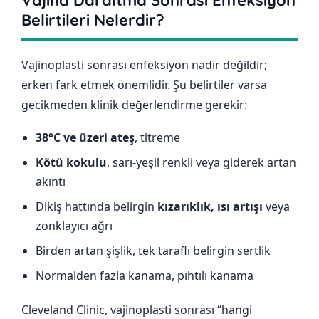
Vajina Daraltma Sonrası Enfeksiyon
Belirtileri Nelerdir?
Vajinoplasti sonrası enfeksiyon nadir değildir;
erken fark etmek önemlidir. Şu belirtiler varsa
gecikmeden klinik değerlendirme gerekir:
38°C ve üzeri ateş
, titreme
Kötü kokulu
, sarı-yeşil renkli veya giderek artan
akıntı
Dikiş hattında belirgin
kızarıklık, ısı artışı
veya
zonklayıcı ağrı
Birden artan şişlik, tek taraflı belirgin sertlik
Normalden fazla kanama, pıhtılı kanama
Cleveland Clinic, vajinoplasti sonrası “hangi