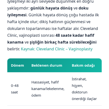
İyileşmeyi iki ayrı seviyede düşünmek en doğru
yaklaşımdır:
günlük hayata dönüş
ve
doku
iyileşmesi
. Günlük hayata dönüş çoğu hastada ilk
hafta içinde olur; dikiş hattının güçlenmesi ve
dokuların toparlanması ise haftalar alır. Cleveland
Clinic, vajinoplasti sonrası
48 saate kadar hafif
kanama
ve
şişliğin birkaç hafta sürebileceğini
belirtir.
Kaynak: Cleveland Clinic – Vaginoplasty
Dönem
Beklenen durum
Bakım odağı
İstirahat,
Hassasiyet, hafif
0-48
hijyen,
kanama/lekelenme,
saat
doktorun
ödem
önerdiği ilaçlar