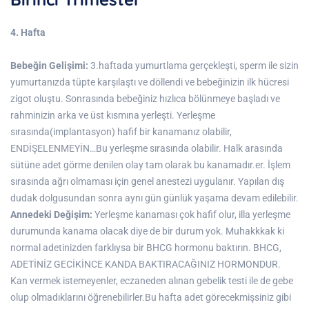
4. Hafta
Bebeğin Gelişimi:
3.haftada yumurtlama gerçekleşti, sperm ile sizin
yumurtanızda tüpte karşılaştı ve döllendi ve bebeğinizin ilk hücresi
zigot oluştu. Sonrasında bebeğiniz hızlıca bölünmeye başladı ve
rahminizin arka ve üst kısmına yerleşti. Yerleşme
sırasında(implantasyon) hafif bir kanamanız olabilir,
ENDİŞELENMEYİN…Bu yerleşme sırasında olabilir. Halk arasında
sütüne adet görme denilen olay tam olarak bu kanamadır.er. İşlem
sırasında ağrı olmaması için genel anestezi uygulanır. Yapılan dış
dudak dolgusundan sonra aynı gün günlük yaşama devam edilebilir.
Annedeki Değişim:
Yerleşme kanaması çok hafif olur, illa yerleşme
durumunda kanama olacak diye de bir durum yok. Muhakkkak ki
normal adetinizden farklıysa bir BHCG hormonu baktırın. BHCG,
ADETİNİZ GECİKİNCE KANDA BAKTIRACAĞINIZ HORMONDUR.
Kan vermek istemeyenler, eczaneden alınan gebelik testi ile de gebe
olup olmadıklarını öğrenebilirler.Bu hafta adet görecekmişsiniz gibi