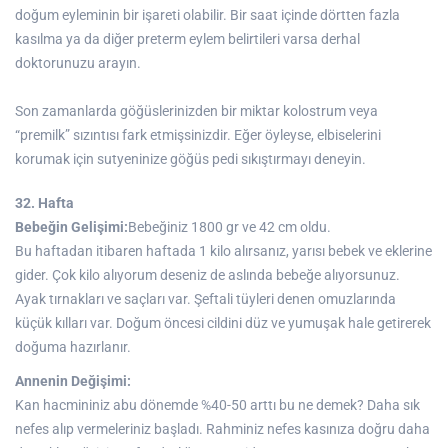
doğum eyleminin bir işareti olabilir. Bir saat içinde dörtten fazla
kasılma ya da diğer preterm eylem belirtileri varsa derhal
doktorunuzu arayın.
Son zamanlarda göğüslerinizden bir miktar kolostrum veya
“premilk” sızıntısı fark etmişsinizdir. Eğer öyleyse, elbiselerini
korumak için sutyeninize göğüs pedi sıkıştırmayı deneyin.
32. Hafta
Bebeğin Gelişimi:
Bebeğiniz 1800 gr ve 42 cm oldu.
Bu haftadan itibaren haftada 1 kilo alırsanız, yarısı bebek ve eklerine
gider. Çok kilo alıyorum deseniz de aslında bebeğe alıyorsunuz.
Ayak tırnakları ve saçları var. Şeftali tüyleri denen omuzlarında
küçük kılları var. Doğum öncesi cildini düz ve yumuşak hale getirerek
doğuma hazırlanır.
Annenin Değişimi:
Kan hacmininiz abu dönemde %40-50 arttı bu ne demek? Daha sık
nefes alıp vermeleriniz başladı. Rahminiz nefes kasınıza doğru daha