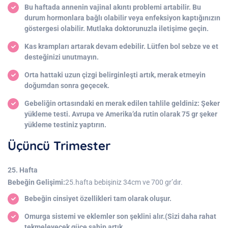
Bu haftada annenin vajinal akıntı problemi artabilir. Bu
durum hormonlara bağlı olabilir veya enfeksiyon kaptığınızın
göstergesi olabilir. Mutlaka doktorunuzla iletişime geçin.
Kas krampları artarak devam edebilir. Lütfen bol sebze ve et
desteğinizi unutmayın.
Orta hattaki uzun çizgi belirginleşti artık, merak etmeyin
doğumdan sonra geçecek.
Gebeliğin ortasındaki en merak edilen tahlile geldiniz: Şeker
yükleme testi. Avrupa ve Amerika’da rutin olarak 75 gr şeker
yükleme testiniz yaptırın.
Üçüncü Trimester
25. Hafta
Bebeğin Gelişimi:
25.hafta bebişiniz 34cm ve 700 gr’dır.
Bebeğin cinsiyet özellikleri tam olarak oluşur.
Omurga sistemi ve eklemler son şeklini alır.(Sizi daha rahat
tekmeleyecek güce sahip artık.