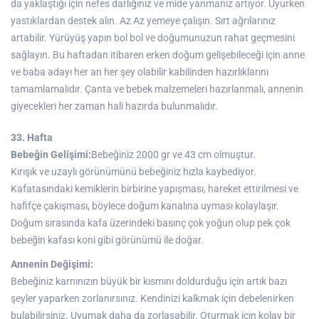
da yaklaştığı için nefes darlığınız ve mide yanmanız artıyor. Uyurken
yastıklardan destek alın. Az Az yemeye çalışın. Sırt ağrılarınız
artabilir. Yürüyüş yapın bol bol ve doğumunuzun rahat geçmesini
sağlayın. Bu haftadan itibaren erken doğum gelişebileceği için anne
ve baba adayı her an her şey olabilir kabilinden hazırlıklarını
tamamlamalıdır. Çanta ve bebek malzemeleri hazırlanmalı, annenin
giyecekleri her zaman hali hazırda bulunmalıdır.
33. Hafta
Bebeğin Gelişimi:
Bebeğiniz 2000 gr ve 43 cm olmuştur.
Kırışık ve uzaylı görünümünü bebeğiniz hızla kaybediyor.
Kafatasındaki kemiklerin birbirine yapışması, hareket ettirilmesi ve
hafifçe çakışması, böylece doğum kanalına uyması kolaylaşır.
Doğum sırasında kafa üzerindeki basınç çok yoğun olup pek çok
bebeğin kafası koni gibi görünümü ile doğar.
Annenin Değişimi:
Bebeğiniz karnınızın büyük bir kısmını doldurduğu için artık bazı
şeyler yaparken zorlanırsınız. Kendinizi kalkmak için debelenirken
bulabilirsiniz. Uyumak daha da zorlaşabilir. Oturmak için kolay bir