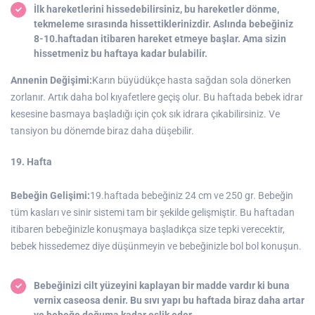
İlk hareketlerini hissedebilirsiniz, bu hareketler dönme,
tekmeleme sırasında hissettiklerinizdir. Aslında bebeğiniz
8-10.haftadan itibaren hareket etmeye başlar. Ama sizin
hissetmeniz bu haftaya kadar bulabilir.
Annenin Değişimi:
Karın büyüdükçe hasta sağdan sola dönerken
zorlanır. Artık daha bol kıyafetlere geçiş olur. Bu haftada bebek idrar
kesesine basmaya başladığı için çok sık idrara çıkabilirsiniz. Ve
tansiyon bu dönemde biraz daha düşebilir.
19. Hafta
Bebeğin Gelişimi:
19.haftada bebeğiniz 24 cm ve 250 gr. Bebeğin
tüm kasları ve sinir sistemi tam bir şekilde gelişmiştir. Bu haftadan
itibaren bebeğinizle konuşmaya başladıkça size tepki verecektir,
bebek hissedemez diye düşünmeyin ve bebeğinizle bol bol konuşun.
Bebeğinizi cilt yüzeyini kaplayan bir madde vardır ki buna
vernix caseosa denir. Bu sıvı yapı bu haftada biraz daha artar
ve bebeğe doğuma kadar eşlik eder.