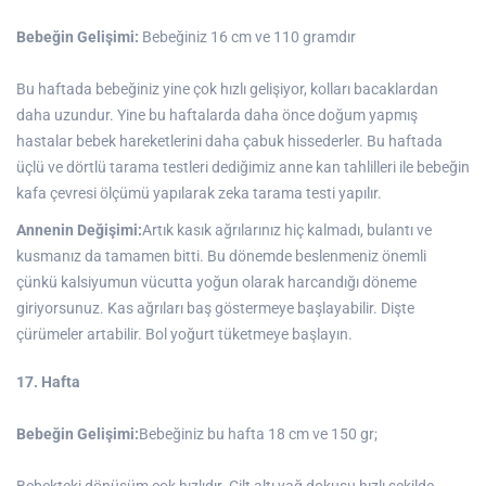
Bebeğin Gelişimi:
Bebeğiniz 16 cm ve 110 gramdır
Bu haftada bebeğiniz yine çok hızlı gelişiyor, kolları bacaklardan
daha uzundur. Yine bu haftalarda daha önce doğum yapmış
hastalar bebek hareketlerini daha çabuk hissederler. Bu haftada
üçlü ve dörtlü tarama testleri dediğimiz anne kan tahlilleri ile bebeğin
kafa çevresi ölçümü yapılarak zeka tarama testi yapılır.
Annenin Değişimi:
Artık kasık ağrılarınız hiç kalmadı, bulantı ve
kusmanız da tamamen bitti. Bu dönemde beslenmeniz önemli
çünkü kalsiyumun vücutta yoğun olarak harcandığı döneme
giriyorsunuz. Kas ağrıları baş göstermeye başlayabilir. Dişte
çürümeler artabilir. Bol yoğurt tüketmeye başlayın.
17. Hafta
Bebeğin Gelişimi:
Bebeğiniz bu hafta 18 cm ve 150 gr;
Bebekteki dönüşüm çok hızlıdır. Cilt altı yağ dokusu hızlı şekilde