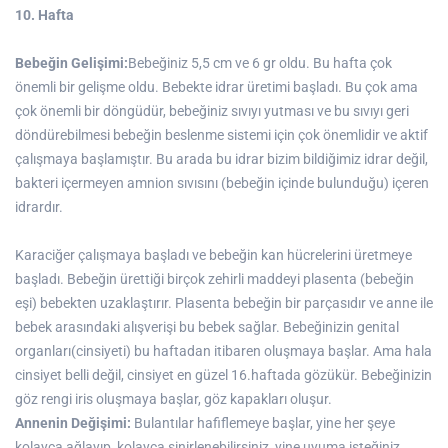
10. Hafta
Bebeğin Gelişimi:
Bebeğiniz 5,5 cm ve 6 gr oldu. Bu hafta çok
önemli bir gelişme oldu. Bebekte idrar üretimi başladı. Bu çok ama
çok önemli bir döngüdür, bebeğiniz sıvıyı yutması ve bu sıvıyı geri
döndürebilmesi bebeğin beslenme sistemi için çok önemlidir ve aktif
çalışmaya başlamıştır. Bu arada bu idrar bizim bildiğimiz idrar değil,
bakteri içermeyen amnion sıvısını (bebeğin içinde bulunduğu) içeren
idrardır.
Karaciğer çalışmaya başladı ve bebeğin kan hücrelerini üretmeye
başladı. Bebeğin ürettiği birçok zehirli maddeyi plasenta (bebeğin
eşi) bebekten uzaklaştırır. Plasenta bebeğin bir parçasıdır ve anne ile
bebek arasındaki alışverişi bu bebek sağlar. Bebeğinizin genital
organları(cinsiyeti) bu haftadan itibaren oluşmaya başlar. Ama hala
cinsiyet belli değil, cinsiyet en güzel 16.haftada gözükür. Bebeğinizin
göz rengi iris oluşmaya başlar, göz kapakları oluşur.
Annenin Değişimi:
Bulantılar hafiflemeye başlar, yine her şeye
kolayca ağlayıp, kolayca sinirlenebilirsiniz, yine uyuma isteğiniz