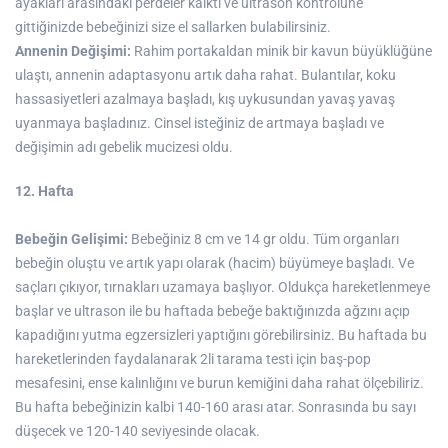
ayakları arasındaki perdeler kalktı ve ultrason kontrolüne
gittiğinizde bebeğinizi size el sallarken bulabilirsiniz.
Annenin Değişimi:
Rahim portakaldan minik bir kavun büyüklüğüne
ulaştı, annenin adaptasyonu artık daha rahat. Bulantılar, koku
hassasiyetleri azalmaya başladı, kış uykusundan yavaş yavaş
uyanmaya başladınız. Cinsel isteğiniz de artmaya başladı ve
değişimin adı gebelik mucizesi oldu.
12. Hafta
Bebeğin Gelişimi:
Bebeğiniz 8 cm ve 14 gr oldu. Tüm organları
bebeğin oluştu ve artık yapı olarak (hacim) büyümeye başladı. Ve
saçları çıkıyor, tırnakları uzamaya başlıyor. Oldukça hareketlenmeye
başlar ve ultrason ile bu haftada bebeğe baktığınızda ağzını açıp
kapadığını yutma egzersizleri yaptığını görebilirsiniz. Bu haftada bu
hareketlerinden faydalanarak 2li tarama testi için baş-pop
mesafesini, ense kalınlığını ve burun kemiğini daha rahat ölçebiliriz.
Bu hafta bebeğinizin kalbi 140-160 arası atar. Sonrasında bu sayı
düşecek ve 120-140 seviyesinde olacak.