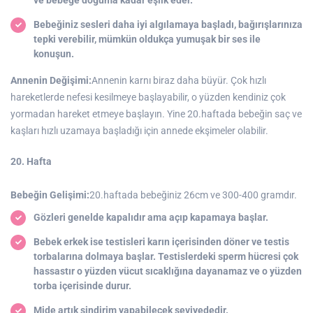
Bebeğiniz sesleri daha iyi algılamaya başladı, bağırışlarınıza
tepki verebilir, mümkün oldukça yumuşak bir ses ile
konuşun.
Annenin Değişimi:
Annenin karnı biraz daha büyür. Çok hızlı
hareketlerde nefesi kesilmeye başlayabilir, o yüzden kendiniz çok
yormadan hareket etmeye başlayın. Yine 20.haftada bebeğin saç ve
kaşları hızlı uzamaya başladığı için annede ekşimeler olabilir.
20. Hafta
Bebeğin Gelişimi:
20.haftada bebeğiniz 26cm ve 300-400 gramdır.
Gözleri genelde kapalıdır ama açıp kapamaya başlar.
Bebek erkek ise testisleri karın içerisinden döner ve testis
torbalarına dolmaya başlar. Testislerdeki sperm hücresi çok
hassastır o yüzden vücut sıcaklığına dayanamaz ve o yüzden
torba içerisinde durur.
Mide artık sindirim yapabilecek seviyededir.