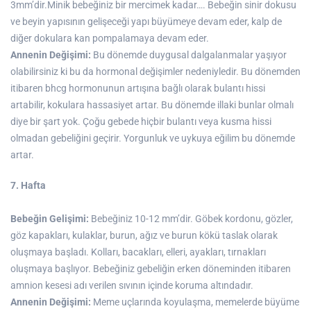
3mm’dir.Minik bebeğiniz bir mercimek kadar…. Bebeğin sinir dokusu
ve beyin yapısının gelişeceği yapı büyümeye devam eder, kalp de
diğer dokulara kan pompalamaya devam eder.
Annenin Değişimi:
Bu dönemde duygusal dalgalanmalar yaşıyor
olabilirsiniz ki bu da hormonal değişimler nedeniyledir. Bu dönemden
itibaren bhcg hormonunun artışına bağlı olarak bulantı hissi
artabilir, kokulara hassasiyet artar. Bu dönemde illaki bunlar olmalı
diye bir şart yok. Çoğu gebede hiçbir bulantı veya kusma hissi
olmadan gebeliğini geçirir. Yorgunluk ve uykuya eğilim bu dönemde
artar.
7. Hafta
Bebeğin Gelişimi:
Bebeğiniz 10-12 mm’dir. Göbek kordonu, gözler,
göz kapakları, kulaklar, burun, ağız ve burun kökü taslak olarak
oluşmaya başladı. Kolları, bacakları, elleri, ayakları, tırnakları
oluşmaya başlıyor. Bebeğiniz gebeliğin erken döneminden itibaren
amnion kesesi adı verilen sıvının içinde koruma altındadır.
Annenin Değişimi:
Meme uçlarında koyulaşma, memelerde büyüme