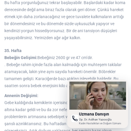
Bu hafta yorgunluğunuz tekrar başlayabilir. Başlardaki kadar koma
derecesinde değil ama biraz fazla olarak geri döner. Çünkü hareket
etmek için daha zorlanacağınız ve gece tuvalete kalkmaların arttığı
bir dönemdesiniz ve bu dönemde sizde uykusuzluk yapıyor ve
kendinizi yorgun hissediyorsunuz. Bir de ani tansiyon düşüşleri
yaşayabilirsiniz. Yerinizden ağır ağır kalkın.
35. Hafta
Bebeğin Gelişimi:
Bebeğiniz 2600 gr ve 47 cm’dir.
. Bebeğe rahim içinde fazla alan kalmadığı için muhteşem taklalar
atamayacak, lakin yine aynı sayıda hareketi önemlir. Böbrekler
tamamen gelişti. Karaciğerde bazı atıkları işleyebilir haldedir. Bu
saatten sonra bebek enerjisini kilo almaya harcayacak.
Annenin Değişimi:
Gebe kaldığında kemiklerin içerisinde olan rahim şu an kaburgaların
altına kadar geldi ve bu da zor nefes alma, mide ekşimesi gibi
Uzmana Danışın
problemlerin artmasına sebebiyet verir. Eğer bu gruptan değilseniz
Op. Dr. Aslıhan Yazıcıoğlu
şanslı azınlıktansınız. Bu haftadan itibaren doktorunuz daha sık
Kadın Hastalıkları ve Doğum Uzmanı
göreceksiniz. Artık doğum yaklaşıyor, her şeyiniz hazır olsun,