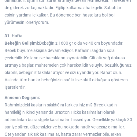
olmaktadır. İştahı son sürat artmaya devam etmektedir. Hareketleri
de giderek zorlaşmaktadır. Eğilip kalkamaz hale gelir. Sabahları
eşinin yardımı ile kalkar. Bu dönemde ben hastalara bol bol
yürümesini öneriyorum.
31. Hafta
Bebeğin Gelişimi:
Bebeğiniz 1600 gr oldu ve 40 cm boyundadır.
Bebek büyüme akışına devam ediyor. Kafasını sağdan sola
çevirebilir. Kollarını ve bacaklarını oynatabilir. Cilt altı yağ dokusu
artmaya başlar, muhtemelen çok hareketlidir ve uyku bozukluğunuz
olabilir, bebeğiniz taklalar atıyor ve sizi uyandırıyor. Rahat olun.
Aslında tüm bunlar bebeğinizin sağlıklı ve aktif olduğunu gösteren
işaretlerdir.
Annenin Değişimi:
Rahminizdeki kasların sıkıldığını fark ettiniz mi? Birçok kadın
hamileliğin ikinci yarısında Braxton Hicks kasılmaları olarak
adlandırılan bu rastgele kasılmaları hissediyor. Genellikle yaklaşık 30
saniye süren, düzensizler ve bu noktada nadir ve acısız olmalılar.
Öte yandan sık sık kasılmalar, hatta zarar vermezler bile, erken