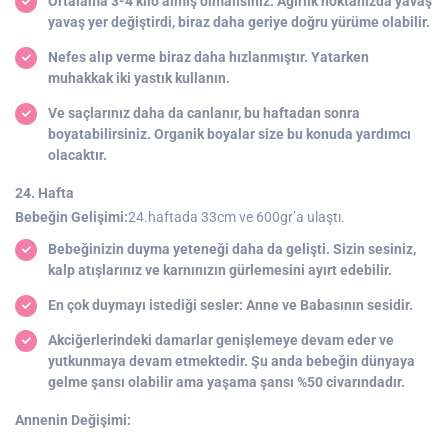
Ortalama 3-4 kilo almış olmalısınız. Ağırlık noktanızda yavaş
yavaş yer değiştirdi, biraz daha geriye doğru yürüme olabilir.
Nefes alıp verme biraz daha hızlanmıştır. Yatarken
muhakkak iki yastık kullanın.
Ve saçlarınız daha da canlanır, bu haftadan sonra
boyatabilirsiniz. Organik boyalar size bu konuda yardımcı
olacaktır.
24. Hafta
Bebeğin Gelişimi:
24.haftada 33cm ve 600gr’a ulaştı.
Bebeğinizin duyma yeteneği daha da gelişti. Sizin sesiniz,
kalp atışlarınız ve karnınızın gürlemesini ayırt edebilir.
En çok duymayı istediği sesler: Anne ve Babasının sesidir.
Akciğerlerindeki damarlar genişlemeye devam eder ve
yutkunmaya devam etmektedir. Şu anda bebeğin dünyaya
gelme şansı olabilir ama yaşama şansı %50 civarındadır.
Annenin Değişimi: